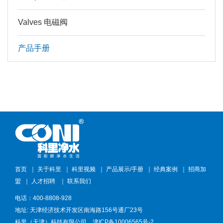
Valves 电磁阀
产品手册
首页
｜
关于科里
｜
科里视频
｜
产品展示/手册
｜
经典案例
｜
招商加
盟
｜
人才招聘
｜
联系我们
电话：400-8808-928
地址: 天津经济技术开发区南海路156号通厂23号
科里（天津）科技有限公司
津ICP备10006565号-2