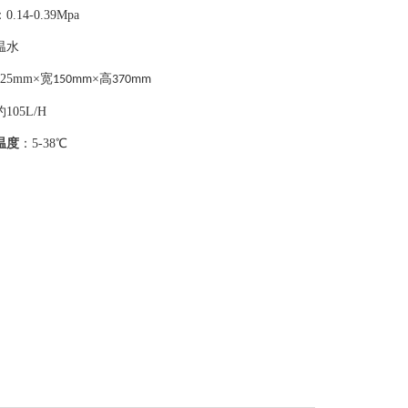
：
0.14-0.39Mpa
温水
425mm
×宽
×高
150mm
370mm
约
105L/H
温度
：
5-38
℃